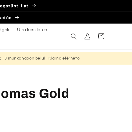
egszűnt illat
esetén
ágok
Újra készleten
Bejelentkezés
Kosár
s 2–3 munkanapon belül · Klarna elérhető
homas Gold