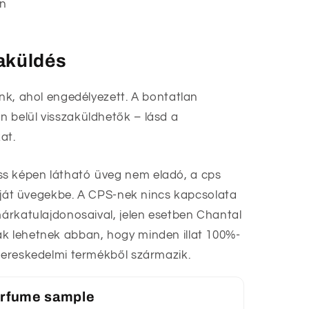
in
zaküldés
unk, ahol engedélyezett. A bontatlan
 belül visszaküldhetők – lásd a
at.
s képen látható üveg nem eladó, a cps
 saját üvegekbe. A CPS-nek nincs kapcsolata
márkatulajdonosaival, jelen esetben Chantal
ak lehetnek abban, hogy minden illat 100%-
skereskedelmi termékből származik.
perfume sample