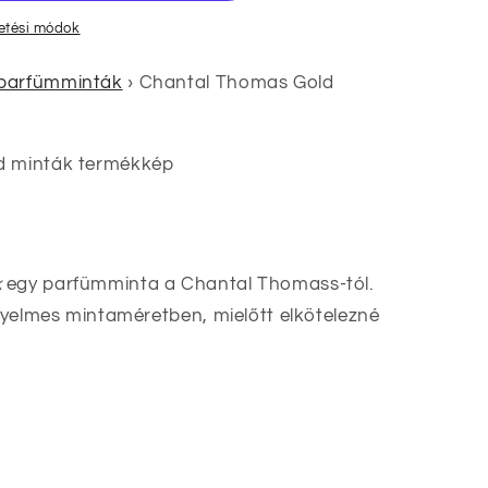
zetési módok
parfümminták
›
Chantal Thomas Gold
k
egy parfümminta a Chantal Thomass-tól.
ényelmes mintaméretben, mielőtt elkötelezné