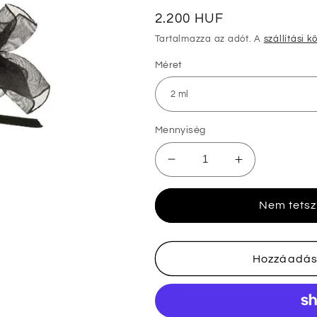
Normál
2.200 HUF
ár
Tartalmazza az adót. A
szállítási k
Méret
Mennyiség
Chantal
Chantal
Thomas
Thomas
Gold
Gold
Nem tetsz
minták
minták
mennyiségének
mennyiségé
csökkentése
növelése
Hozzáadás