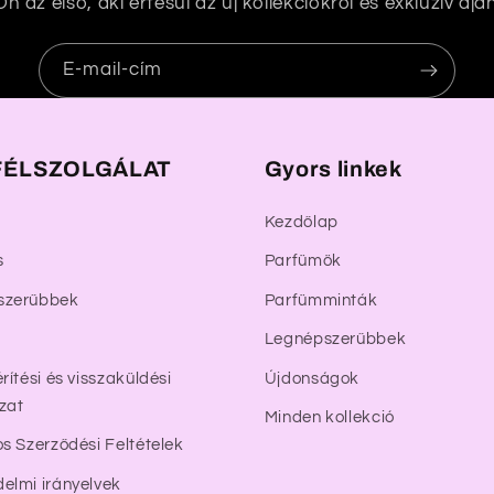
n az első, aki értesül az új kollekciókról és exkluzív aján
E-mail-cím
ÉLSZOLGÁLAT
Gyors linkek
Kezdőlap
s
Parfümök
szerűbbek
Parfümminták
Legnépszerűbbek
rítési és visszaküldési
Újdonságok
zat
Minden kollekció
os Szerződési Feltételek
elmi irányelvek