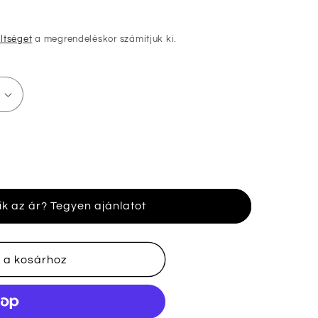
öltséget
a megrendeléskor számítjuk ki.
ik az ár? Tegyen ajánlatot
nek
 a kosárhoz