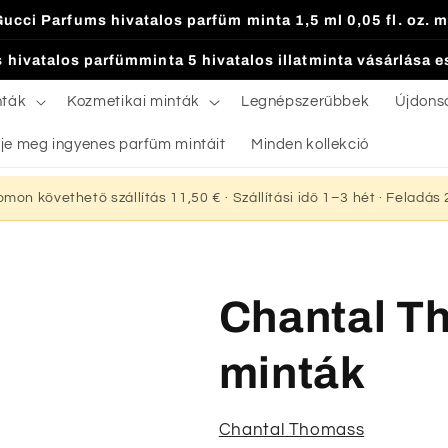
Gucci Parfums hivatalos parfüm minta 1,5 ml 0,05 fl. oz. m
 hivatalos parfümminta 5 hivatalos illatminta vásárlása 
nták
Kozmetikai minták
Legnépszerűbbek
Újdons
je meg ingyenes parfüm mintáit
Minden kollekció
yomon követhető szállítás 11,50 € · Szállítási idő 1–3 hét · Feladá
Chantal T
minták
Chantal Thomass