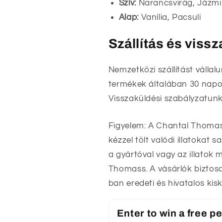
Szív:
Narancsvirág, Jázm
Alap:
Vanília, Pacsuli
Szállítás és viss
Nemzetközi szállítást vállal
termékek általában 30 napon
Visszaküldési szabályzatunk
Figyelem: A Chantal Thomas
kézzel tölt valódi illatokat
a gyártóval vagy az illatok 
Thomass. A vásárlók biztos
ban eredeti és hivatalos ki
Enter to win a free 