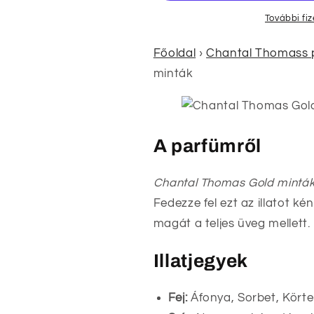
További fi
Főoldal
›
Chantal Thomass 
minták
A parfümről
Chantal Thomas Gold mintá
Fedezze fel ezt az illatot k
magát a teljes üveg mellett.
Illatjegyek
Fej:
Áfonya, Sorbet, Körte