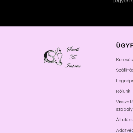
Legyen Ö
t
a
l
o
m
ÜGYF
Keresés
Szállítá
Legnép
Rólunk
Visszaté
szabály
Általán
Adatvéd