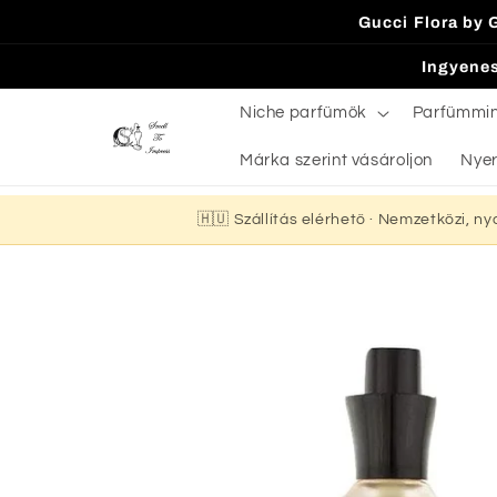
Ugrás a
Gucci Flora by 
tartalomhoz
Ingyenes
Niche parfümök
Parfümmi
Márka szerint vásároljon
Nyer
🇭🇺 Szállítás elérhető · Nemzetközi, n
Kihagyás, és
ugrás a
termékadatokra