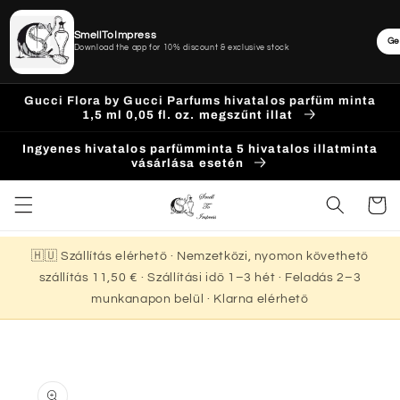
SmellToImpress
Ge
Download the app for 10% discount & exclusive stock
Ugrás a
Gucci Flora by Gucci Parfums hivatalos parfüm minta
tartalomhoz
1,5 ml 0,05 fl. oz. megszűnt illat
Ingyenes hivatalos parfümminta 5 hivatalos illatminta
vásárlása esetén
Kosár
🇭🇺 Szállítás elérhető · Nemzetközi, nyomon követhető
szállítás 11,50 € · Szállítási idő 1–3 hét · Feladás 2–3
munkanapon belül · Klarna elérhető
Kihagyás, és
ugrás a