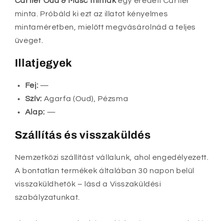
Cartier Oud & Musc minták
egy eredeti Cartier
minta. Próbáld ki ezt az illatot kényelmes
mintaméretben, mielőtt megvásárolnád a teljes
üveget.
Illatjegyek
Fej:
—
Szív:
Agarfa (Oud), Pézsma
Alap:
—
Szállítás és visszaküldés
Nemzetközi szállítást vállalunk, ahol engedélyezett.
A bontatlan termékek általában 30 napon belül
visszaküldhetők – lásd a Visszaküldési
szabályzatunkat.