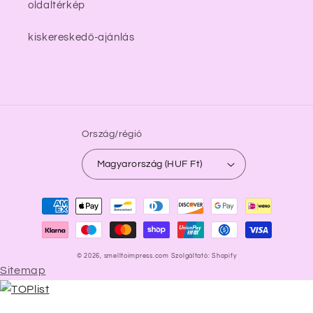
oldaltérkép
kiskereskedő-ajánlás
Ország/régió
Magyarország (HUF Ft)
Fizetési
módok
© 2026,
smelltoimpress.com
Szolgáltató: Shopify
Sitemap