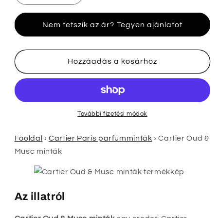
Oud
Oud
&amp;
&amp;
Nem tetszik az ár? Tegyen ajánlatot
Musc
Musc
minták
minták
mennyiségének
mennyiségének
csökkentése
növelése
Hozzáadás a kosárhoz
További fizetési módok
Főoldal
›
Cartier Paris parfümminták
›
Cartier Oud &
Musc minták
Az illatról