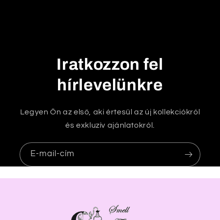
a
t
ó
t
Iratkozzon fel
a
r
hírlevelünkre
t
a
Legyen Ön az első, aki értesül az új kollekciókról
l
és exkluzív ajánlatokról.
o
m
E-mail-cím