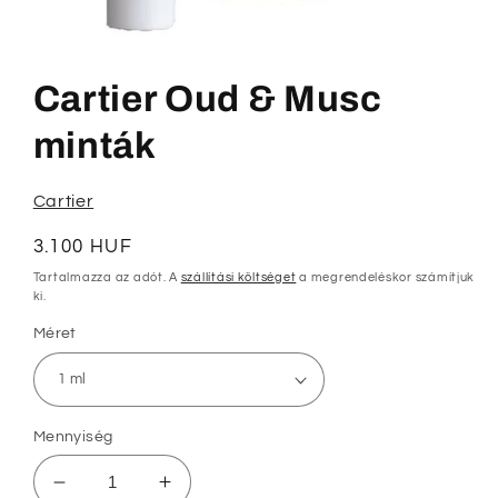
1.
médiafájl
megnyitása
Cartier Oud & Musc
a
modális
párbeszédpanelen
minták
Cartier
Normál
3.100 HUF
ár
Tartalmazza az adót. A
szállítási költséget
a megrendeléskor számítjuk
ki.
Méret
Mennyiség
Cartier
Cartier