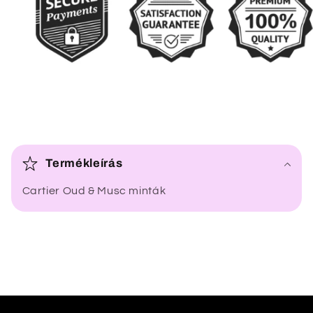
Ö
s
Termékleírás
s
Cartier Oud & Musc minták
z
e
c
s
u
k
h