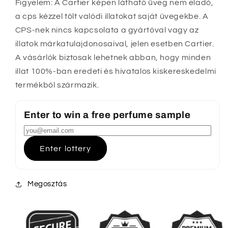
Figyelem: A Cartier képen látható üveg nem eladó,
a cps kézzel tölt valódi illatokat saját üvegekbe. A
CPS-nek nincs kapcsolata a gyártóval vagy az
illatok márkatulajdonosaival, jelen esetben Cartier.
A vásárlók biztosak lehetnek abban, hogy minden
illat 100%-ban eredeti és hivatalos kiskereskedelmi
termékből származik.
Enter to win a free perfume sample
Enter lottery
Megosztás