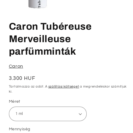
1.
médiafájl
megnyitása
Caron Tubéreuse
a
modális
párbeszédpanelen
Merveilleuse
parfümminták
Caron
Normál
3.300 HUF
ár
Tartalmazza az adót. A
szállítási költséget
a megrendeléskor számítjuk
ki.
Méret
Mennyiség