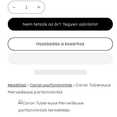
Caron
Caron
Tubéreuse
Tubéreuse
Merveilleuse
Merveilleuse
Nem tetszik az ár? Tegyen ajánlatot
parfümminták
parfümminták
mennyiségének
mennyiségének
csökkentése
növelése
Hozzáadás a kosárhoz
Kezdőlap
›
Caron parfümminták
›
Caron Tubéreuse
Merveilleuse parfümminták