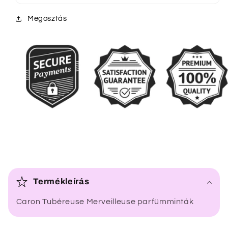
Megosztás
Ö
s
Termékleírás
s
Caron Tubéreuse Merveilleuse parfümminták
z
e