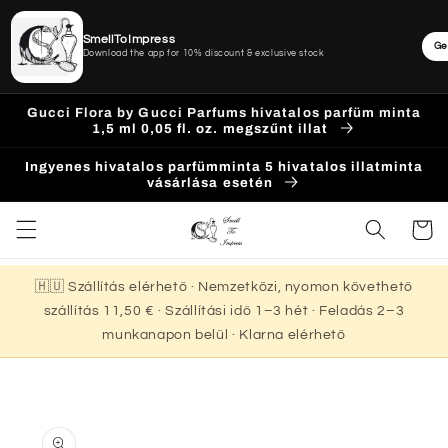
SmellToImpress
Ge
Download the app for 10% discount & exclusive stock
Ugrás a
Gucci Flora by Gucci Parfums hivatalos parfüm minta
tartalomhoz
1,5 ml 0,05 fl. oz. megszűnt illat
Ingyenes hivatalos parfümminta 5 hivatalos illatminta
vásárlása esetén
Kosár
🇭🇺 Szállítás elérhető · Nemzetközi, nyomon követhető
szállítás 11,50 € · Szállítási idő 1–3 hét · Feladás 2–3
munkanapon belül · Klarna elérhető
Kihagyás, és
ugrás a