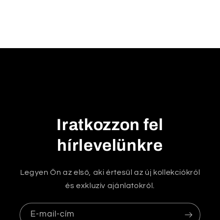
c
s
u
k
h
a
t
ó
t
Iratkozzon fel
a
r
hírlevelünkre
t
a
Legyen Ön az első, aki értesül az új kollekciókról
l
és exkluzív ajánlatokról.
o
m
E-mail-cím