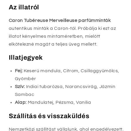
Az illatról
Caron Tubéreuse Merveilleuse parfümminták
autentikus minták a Caron-tól. Próbálja ki ezt az
illatot kényelmes mintaméretben, mielőtt
elkötelezné magát a teljes üveg mellett.
Illatjegyek
Fej:
Keserű mandula, Citrom, Csillaggyümölcs,
Gyömbér
Szív:
Indiai tubarózsa, Narancsvirág, Jázmin
Sambac
Alap:
Mandulatej, Pézsma, Vanília
Szállítás és visszaküldés
Nemzetközi szállítást vállalunk, ahol engedélyezett.