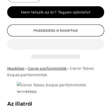
Tabac
Tabac
Exquis
Exquis
Nem tetszik az ár? Tegyen ajánlatot
parfümminták
parfümminták
mennyiségének
mennyiségének
csökkentése
növelése
Hozzáadás a kosárhoz
Kezdőlap
›
Caron parfümminták
›
Caron Tabac
Exquis parfümminták
Az illatról