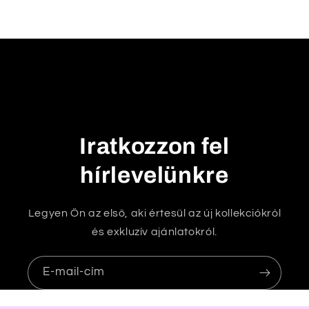
u
k
h
a
t
ó
t
Iratkozzon fel
a
r
hírlevelünkre
t
a
Legyen Ön az első, aki értesül az új kollekciókról
l
és exkluzív ajánlatokról.
o
m
E-mail-cím