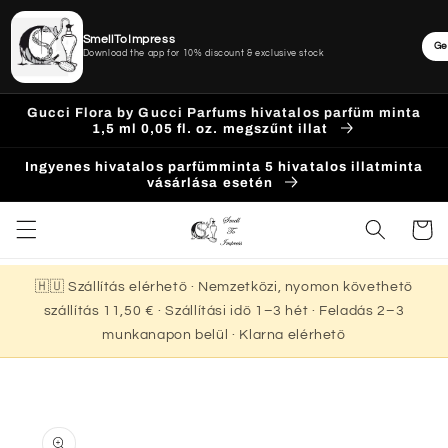
SmellToImpress
Ge
Download the app for 10% discount & exclusive stock
Ugrás a
Gucci Flora by Gucci Parfums hivatalos parfüm minta
tartalomhoz
1,5 ml 0,05 fl. oz. megszűnt illat
Ingyenes hivatalos parfümminta 5 hivatalos illatminta
vásárlása esetén
Kosár
🇭🇺 Szállítás elérhető · Nemzetközi, nyomon követhető
szállítás 11,50 € · Szállítási idő 1–3 hét · Feladás 2–3
munkanapon belül · Klarna elérhető
Kihagyás, és
ugrás a