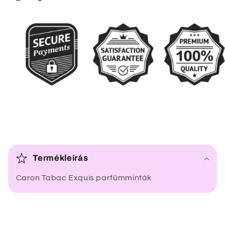
Ö
s
Termékleírás
s
Caron Tabac Exquis parfümminták
z
e
c
s