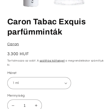
1.
médiafájl
megnyitása
Caron Tabac Exquis
a
modális
párbeszédpanelen
parfümminták
Caron
Normál
3.300 HUF
ár
Tartalmazza az adót. A
szállítási költséget
a megrendeléskor számítjuk
ki.
Méret
Mennyiség
Caron
Caron