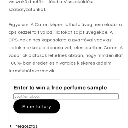
visszaküldhetők – lásd a Visszaküldési
szabályzatunkat.
Figyelem: A Caron képen látható üveg nem eladó, a
cps kézzel tölt valódi illatokat saját üvegekbe. A
CPS-nek nincs kapcsolata a gyártóval vagy az
illatok márkatulajdonosaival, jelen esetben Caron. A
vásárlók biztosak lehetnek abban, hogy minden illat
100%-ban eredeti és hivatalos kiskereskedelmi
termékből származik.
Enter to win a free perfume sample
Enter lottery
Megosztás