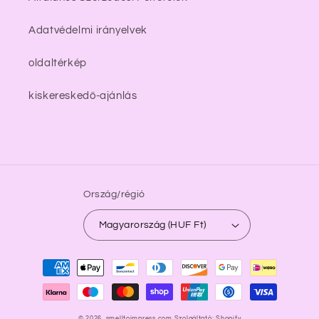
Adatvédelmi irányelvek
oldaltérkép
kiskereskedő-ajánlás
Ország/régió
Magyarország (HUF Ft)
Fizetési
módok
© 2026,
smelltoimpress.com
Szolgáltató: Shopify