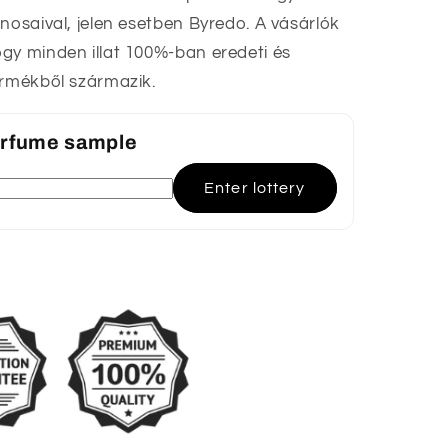
nosaival, jelen esetben Byredo. A vásárlók
gy minden illat 100%-ban eredeti és
ermékből származik.
perfume sample
Enter lottery