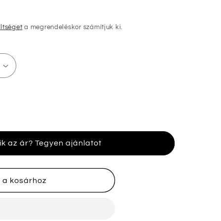
öltséget
a megrendeléskor számítjuk ki.
ik az ár? Tegyen ajánlatot
 a kosárhoz
nek