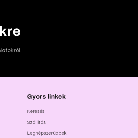
nkre
latokról.
Gyors linkek
Keresés
Szállítás
Legnépszerűbbek