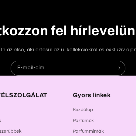
tkozzon fel hírlevelü
n az első, aki értesül az új kollekciókról és exkluzív aján
E-mail-cím
ÉLSZOLGÁLAT
Gyors linkek
Kezdőlap
s
Parfümök
szerűbbek
Parfümminták