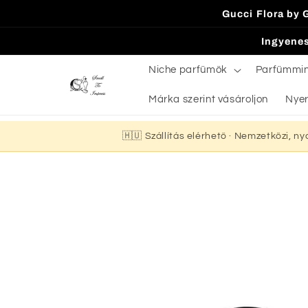
Ugrás a
Gucci Flora by 
tartalomhoz
Ingyenes
Niche parfümök
Parfümmi
Márka szerint vásároljon
Nyer
🇭🇺 Szállítás elérhető · Nemzetközi, n
Kihagyás, és
ugrás a
termékadatokra