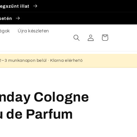
egszűnt illat
esetén
ágok
Újra készleten
Bejelentkezés
Kosár
s 2–3 munkanapon belül · Klarna elérhető
nday Cologne
u de Parfum