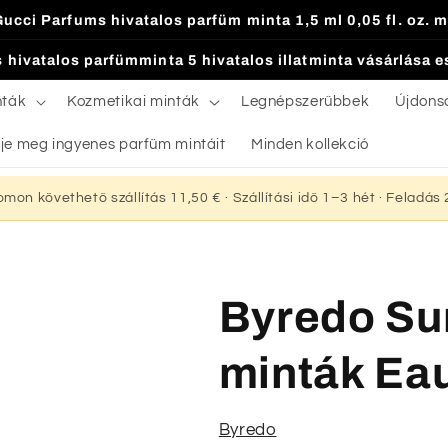
Gucci Parfums hivatalos parfüm minta 1,5 ml 0,05 fl. oz. m
 hivatalos parfümminta 5 hivatalos illatminta vásárlása 
nták
Kozmetikai minták
Legnépszerűbbek
Újdons
je meg ingyenes parfüm mintáit
Minden kollekció
yomon követhető szállítás 11,50 € · Szállítási idő 1–3 hét · Feladá
Byredo Su
minták Ea
Byredo