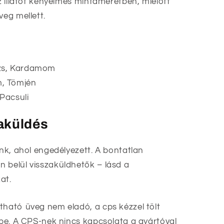
az illatot kényelmes mintaméretben, mielőtt
veg mellett.
izs, Kardamom
, Tömjén
Pacsuli
zaküldés
unk, ahol engedélyezett. A bontatlan
 belül visszaküldhetők – lásd a
at.
tható üveg nem eladó, a cps kézzel tölt
ekbe. A CPS-nek nincs kapcsolata a gyártóval