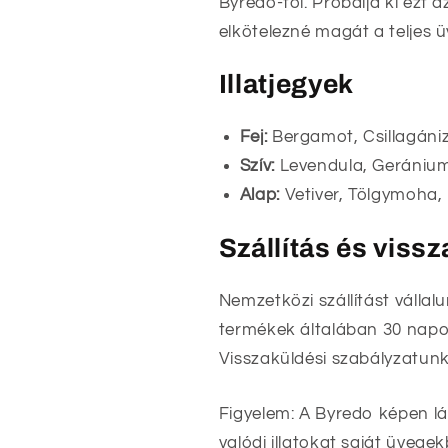
Byredo-tól. Próbálja ki ezt 
elkötelezné magát a teljes ü
Illatjegyek
Fej:
Bergamot, Csillagán
Szív:
Levendula, Geránium
Alap:
Vetiver, Tölgymoha, 
Szállítás és viss
Nemzetközi szállítást vállal
termékek általában 30 napon
Visszaküldési szabályzatunk
Figyelem: A Byredo képen lá
valódi illatokat saját üveg