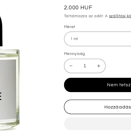
Normál
2.000 HUF
ár
Tartalmazza az adót. A
szállítási k
Méret
Mennyiség
Byredo
Byredo
Sunday
Sunday
Cologne
Cologne
Nem tetsz
minták
minták
Eau
Eau
de
de
Parfum
Parfum
Hozzáadás
mennyiségének
mennyiségé
csökkentése
növelése