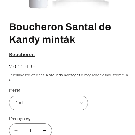
1.
médiafájl
megnyitása
Boucheron Santal de
a
modális
párbeszédpanelen
Kandy minták
Boucheron
Normál
2.000 HUF
ár
Tartalmazza az adót. A
szállítási költséget
a megrendeléskor számítjuk
ki.
Méret
Mennyiség
Boucheron
Boucheron