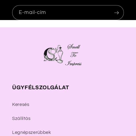
o
m
E-mail-cím
ÜGYFÉLSZOLGÁLAT
Keresés
Szállítás
Legnépszerűbbek