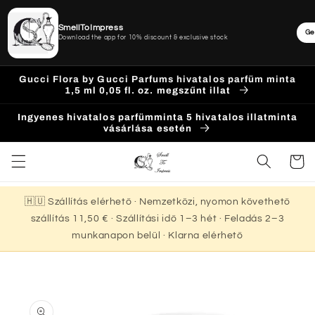
SmellToImpress
Ge
Download the app for 10% discount & exclusive stock
Ugrás a
Gucci Flora by Gucci Parfums hivatalos parfüm minta
tartalomhoz
1,5 ml 0,05 fl. oz. megszűnt illat
Ingyenes hivatalos parfümminta 5 hivatalos illatminta
vásárlása esetén
Kosár
🇭🇺 Szállítás elérhető · Nemzetközi, nyomon követhető
szállítás 11,50 € · Szállítási idő 1–3 hét · Feladás 2–3
munkanapon belül · Klarna elérhető
Kihagyás, és
ugrás a