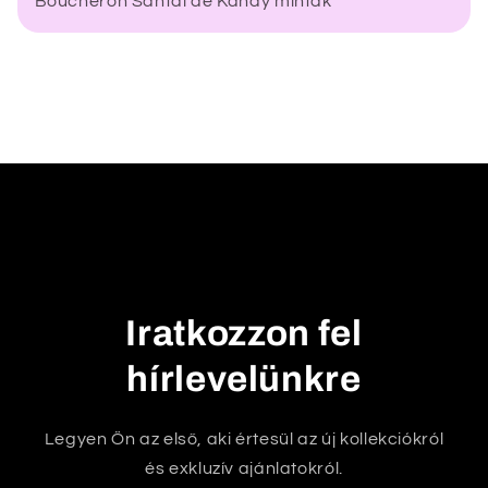
Boucheron Santal de Kandy minták
z
e
c
s
u
k
h
a
t
ó
t
Iratkozzon fel
a
r
hírlevelünkre
t
a
Legyen Ön az első, aki értesül az új kollekciókról
l
és exkluzív ajánlatokról.