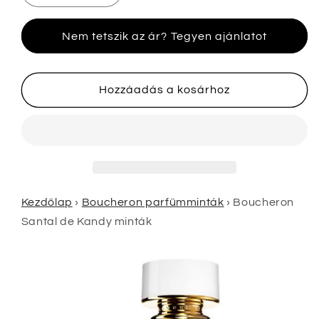
Santal
Santal
de
de
Nem tetszik az ár? Tegyen ajánlatot
Kandy
Kandy
minták
minták
mennyiségének
mennyiségének
csökkentése
növelése
Hozzáadás a kosárhoz
Kezdőlap
›
Boucheron parfümminták
›
Boucheron
Santal de Kandy minták