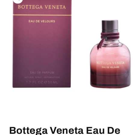
termékadatokra
1.
médiafájl
megnyitása
Bottega Veneta Eau De
a