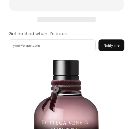
megszűnt
megszűnt
illat
illat
mennyiségének
mennyiségének
csökkentése
növelése
Get notified when it’s back
Notify me