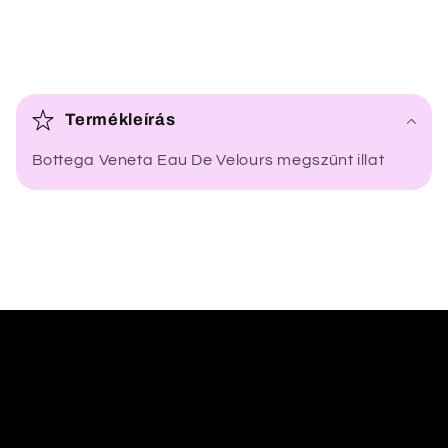
Ö
s
Termékleírás
s
Bottega Veneta Eau De Velours megszűnt illat
z
e
c
s
u
k
h
a
t
ó
t