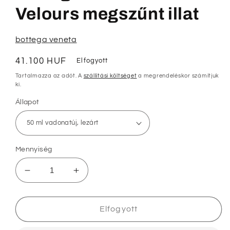
modális
párbeszédpanelen
Velours megszűnt illat
bottega veneta
Normál
41.100 HUF
Elfogyott
ár
Tartalmazza az adót. A
szállítási költséget
a megrendeléskor számítjuk
ki.
Állapot
Mennyiség
Bottega
Bottega
Veneta
Veneta
Eau
Eau
De
De
Elfogyott
Velours
Velours