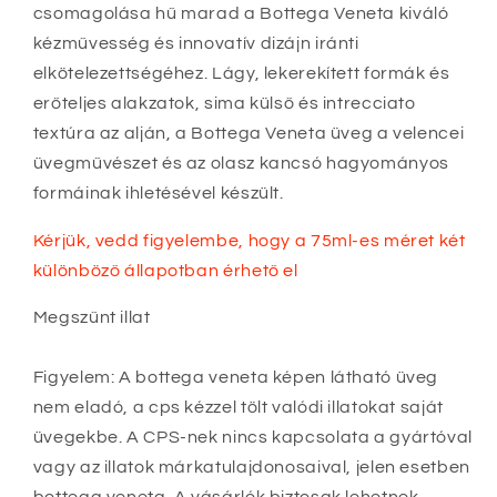
csomagolása hű marad a Bottega Veneta kiváló
kézművesség és innovatív dizájn iránti
elkötelezettségéhez. Lágy, lekerekített formák és
erőteljes alakzatok, sima külső és intrecciato
textúra az alján, a Bottega Veneta üveg a velencei
üvegművészet és az olasz kancsó hagyományos
formáinak ihletésével készült.
Kérjük, vedd figyelembe, hogy a 75ml-es méret két
különböző állapotban érhető el
Megszűnt illat
Figyelem: A bottega veneta képen látható üveg
nem eladó, a cps kézzel tölt valódi illatokat saját
üvegekbe. A CPS-nek nincs kapcsolata a gyártóval
vagy az illatok márkatulajdonosaival, jelen esetben
bottega veneta. A vásárlók biztosak lehetnek