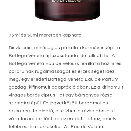
75ml és 50ml méretben kapható
Diszkréció, minőség és páratlan kézművesség - a
Bottega Veneta új luxusstandardot állított fel. A
Bottega Veneta Eau de Velours női illat a ház híres
bőráruinak rugalmasságát és érzékiségét idézi
meg, egy eredeti Bottega Veneta Eau de Parfum
gazdag, kifinomult adaptációjában. Ez a kifinomult
virágos bőrös ciprus illat egy bársonyos rózsa
szirmaira épül. Fejjegyei között bergamot és
rózsabors található, a szívben a rózsa abszolút
váratlan intenzitást ad az eredeti illathoz, amely
felébreszti az érzékeket. Az Eau de Velours