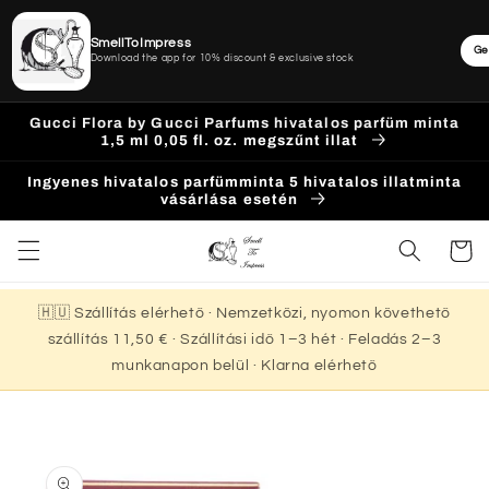
SmellToImpress
Ge
Download the app for 10% discount & exclusive stock
Ugrás a
Gucci Flora by Gucci Parfums hivatalos parfüm minta
tartalomhoz
1,5 ml 0,05 fl. oz. megszűnt illat
Ingyenes hivatalos parfümminta 5 hivatalos illatminta
vásárlása esetén
Kosár
🇭🇺 Szállítás elérhető · Nemzetközi, nyomon követhető
szállítás 11,50 € · Szállítási idő 1–3 hét · Feladás 2–3
munkanapon belül · Klarna elérhető
Kihagyás, és
ugrás a