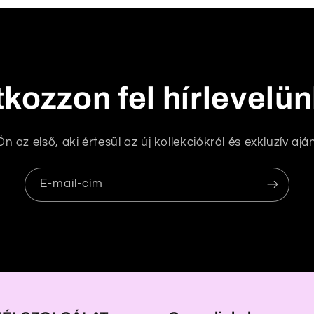
tkozzon fel hírlevelü
n az első, aki értesül az új kollekciókról és exkluzív aján
E-mail-cím