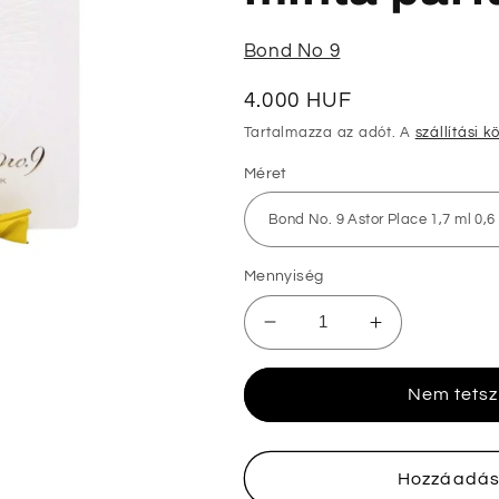
Bond No 9
Normál
4.000 HUF
ár
Tartalmazza az adót. A
szállítási k
Méret
Mennyiség
Bond
Bond
No.
No.
9
9
Nem tetsz
Astor
Astor
Place
Place
1,7ml
1,7ml
0,6
0,6
Hozzáadás