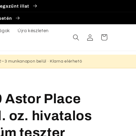
egszűnt illat
esetén
ágok
Újra készleten
Bejelentkezés
Kosár
s 2–3 munkanapon belül · Klarna elérhető
 Astor Place
l. oz. hivatalos
üm teszter