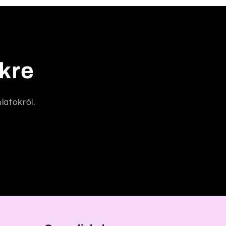
nkre
latokról.