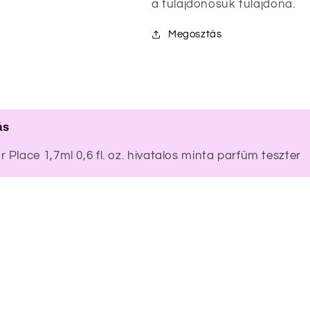
a tulajdonosuk tulajdona.
Megosztás
ás
 Place 1,7ml 0,6 fl. oz. hivatalos minta parfüm teszter