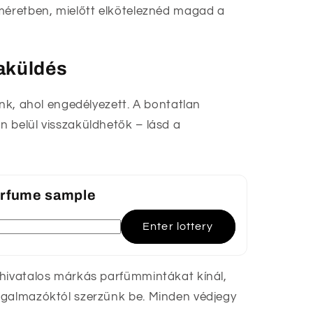
méretben, mielőtt elköteleznéd magad a
zaküldés
unk, ahol engedélyezett. A bontatlan
 belül visszaküldhetők – lásd a
perfume sample
Enter lottery
 hivatalos márkás parfümmintákat kínál,
rgalmazóktól szerzünk be. Minden védjegy