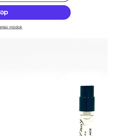
zetési módok
nek