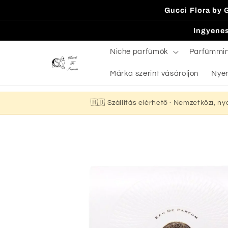
Ugrás a
Gucci Flora by 
tartalomhoz
Ingyenes
Niche parfümök
Parfümmi
Márka szerint vásároljon
Nyer
🇭🇺 Szállítás elérhető · Nemzetközi, n
Kihagyás, és
ugrás a
termékadatokra