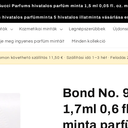
Gucci Parfums hivatalos parfüm minta 1,5 ml 0,05 fl. oz. m
 hivatalos parfümminta 5 hivatalos illatminta vásárlása 
nták
Kozmetikai minták
Legnépszerűbbek
Újdons
je meg ingyenes parfüm mintáit
Minden kollekció
yomon követhető szállítás 11,50 € · Szállítási idő 1–3 hét · Feladá
Bond No. 9
1,7ml 0,6 f
minta parf