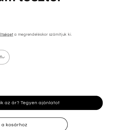
öltséget
a megrendeléskor számítjuk ki.
ik az ár? Tegyen ajánlatot
 a kosárhoz