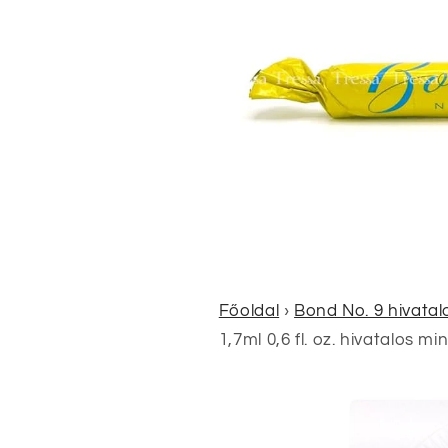
Főoldal
›
Bond No. 9 hivata
1,7ml 0,6 fl. oz. hivatalos m