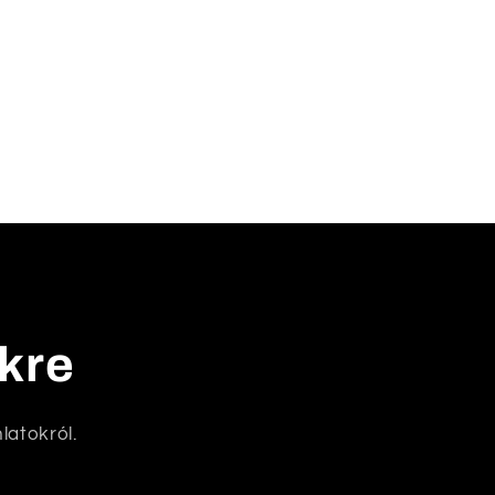
nkre
latokról.