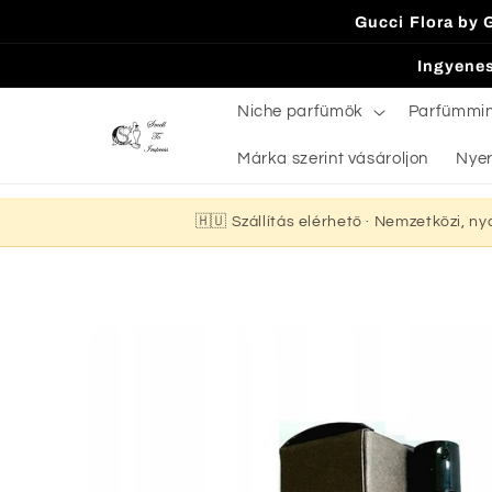
Ugrás a
Gucci Flora by 
tartalomhoz
Ingyenes
Niche parfümök
Parfümmi
Márka szerint vásároljon
Nyer
🇭🇺 Szállítás elérhető · Nemzetközi, n
Kihagyás, és
ugrás a
termékadatokra