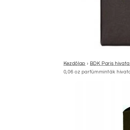
Kezdőlap
›
BDK Paris hivat
0,06 oz parfümminták hivat