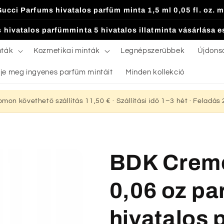
Gucci Parfums hivatalos parfüm minta 1,5 ml 0,05 fl. oz. m
 hivatalos parfümminta 5 hivatalos illatminta vásárlása 
nták
Kozmetikai minták
Legnépszerűbbek
Újdons
je meg ingyenes parfüm mintáit
Minden kollekció
yomon követhető szállítás 11,50 € · Szállítási idő 1–3 hét · Feladá
BDK Creme
0,06 oz p
hivatalos 