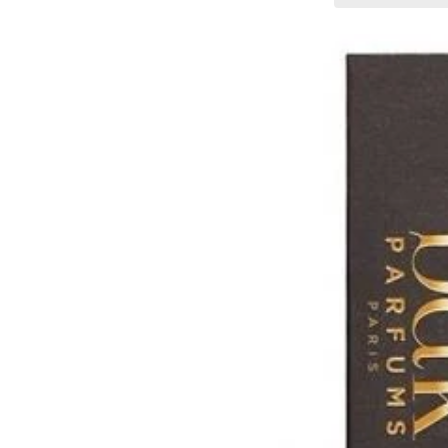
mennyiségének
mennyiségé
csökkentése
növelése