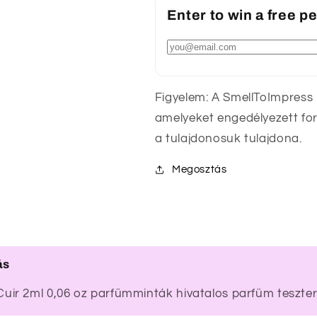
Enter to win a free 
Figyelem: A SmellToImpress
amelyeket engedélyezett fo
a tulajdonosuk tulajdona.
Megosztás
ás
ir 2ml 0,06 oz parfümminták hivatalos parfüm teszte