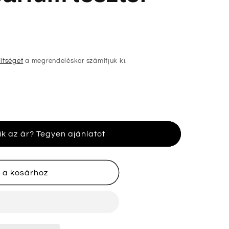
öltséget
a megrendeléskor számítjuk ki.
ik az ár? Tegyen ajánlatot
 a kosárhoz
k