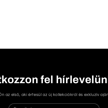
tkozzon fel hírlevelü
n az első, aki értesül az új kollekciókról és exkluzív aján