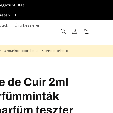
egszűnt illat
esetén
ágok
Újra készleten
Bejelentkezés
Kosár
s 2–3 munkanapon belül · Klarna elérhető
 de Cuir 2ml
arfümminták
parfüm teszter