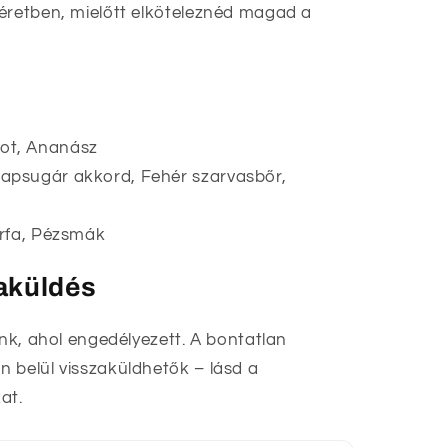
éretben, mielőtt elköteleznéd magad a
ot, Ananász
apsugár akkord, Fehér szarvasbőr,
írfa, Pézsmák
zaküldés
unk, ahol engedélyezett. A bontatlan
 belül visszaküldhetők – lásd a
at.