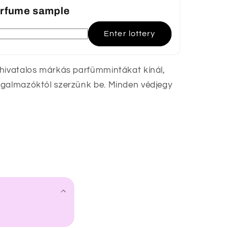
perfume sample
Enter lottery
 hivatalos márkás parfümmintákat kínál,
rgalmazóktól szerzünk be. Minden védjegy
r