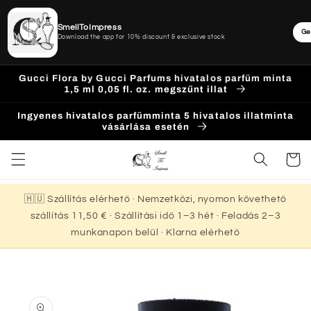
SmellToImpress
Ge
Download the app for 10% discount & exclusive stock
Ugrás a
Gucci Flora by Gucci Parfums hivatalos parfüm minta
tartalomhoz
1,5 ml 0,05 fl. oz. megszűnt illat
Ingyenes hivatalos parfümminta 5 hivatalos illatminta
vásárlása esetén
Kosár
🇭🇺 Szállítás elérhető · Nemzetközi, nyomon követhető
szállítás 11,50 € · Szállítási idő 1–3 hét · Feladás 2–3
munkanapon belül · Klarna elérhető
Kihagyás, és
ugrás a