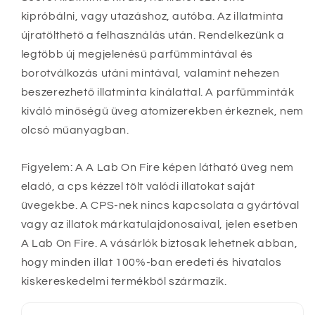
kipróbálni, vagy utazáshoz, autóba. Az illatminta
újratölthető a felhasználás után. Rendelkezünk a
legtöbb új megjelenésű parfümmintával és
borotválkozás utáni mintával, valamint nehezen
beszerezhető illatminta kínálattal. A parfümminták
kiváló minőségű üveg atomizerekben érkeznek, nem
olcsó műanyagban.
Figyelem: A A Lab On Fire képen látható üveg nem
eladó, a cps kézzel tölt valódi illatokat saját
üvegekbe. A CPS-nek nincs kapcsolata a gyártóval
vagy az illatok márkatulajdonosaival, jelen esetben
A Lab On Fire. A vásárlók biztosak lehetnek abban,
hogy minden illat 100%-ban eredeti és hivatalos
kiskereskedelmi termékből származik.