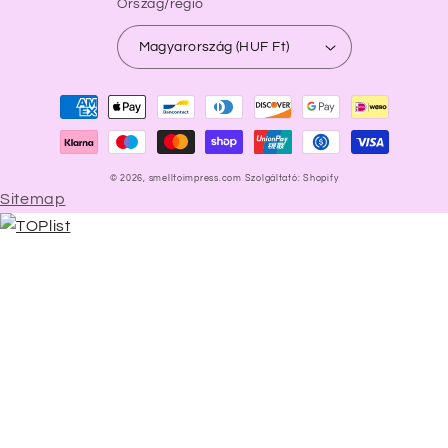
Ország/régió
Magyarország (HUF Ft)
Fizetési
módok
© 2026,
smelltoimpress.com
Szolgáltató: Shopify
Sitemap