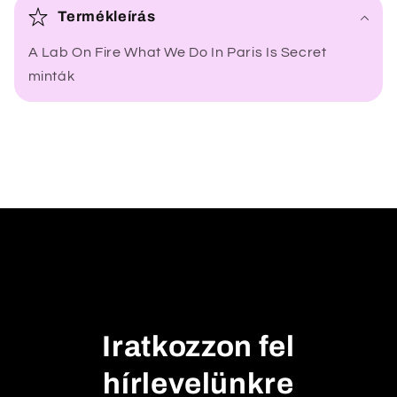
s
Termékleírás
s
A Lab On Fire What We Do In Paris Is Secret
z
minták
e
c
s
u
k
h
a
t
ó
t
a
Iratkozzon fel
r
t
hírlevelünkre