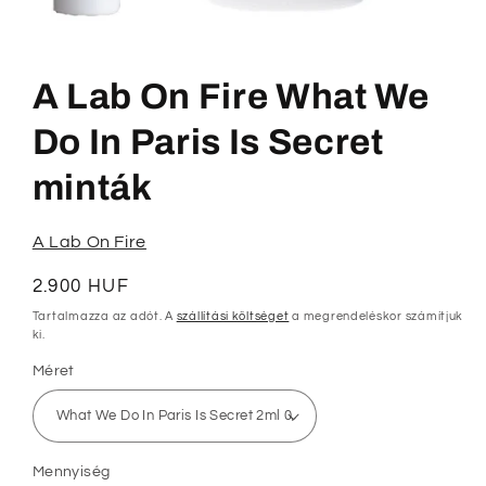
1.
médiafájl
megnyitása
A Lab On Fire What We
a
modális
párbeszédpanelen
Do In Paris Is Secret
minták
A Lab On Fire
Normál
2.900 HUF
ár
Tartalmazza az adót. A
szállítási költséget
a megrendeléskor számítjuk
ki.
Méret
Mennyiség