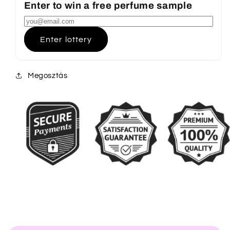
Enter to win a free perfume sample
Enter lottery
Megosztás
Ö