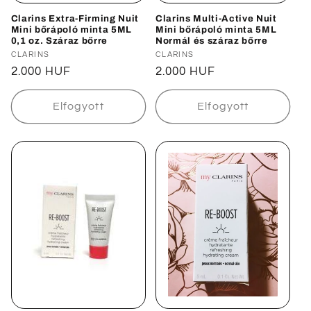
Clarins Extra-Firming Nuit
Clarins Multi-Active Nuit
Mini bőrápoló minta 5ML
Mini bőrápoló minta 5ML
0,1 oz. Száraz bőrre
Normál és száraz bőrre
Forgalmazó:
CLARINS
Forgalmazó:
CLARINS
Normál
2.000 HUF
Normál
2.000 HUF
ár
ár
Elfogyott
Elfogyott