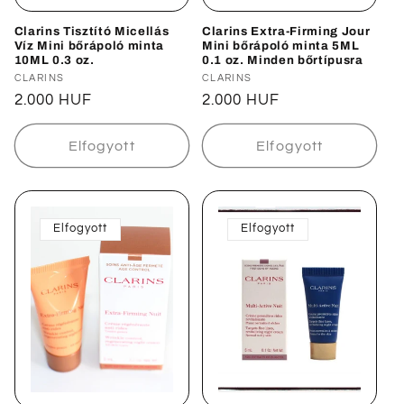
Clarins Tisztító Micellás
Clarins Extra-Firming Jour
Víz Mini bőrápoló minta
Mini bőrápoló minta 5ML
10ML 0.3 oz.
0.1 oz. Minden bőrtípusra
Forgalmazó:
CLARINS
Forgalmazó:
CLARINS
Normál
2.000 HUF
Normál
2.000 HUF
ár
ár
Elfogyott
Elfogyott
Elfogyott
Elfogyott