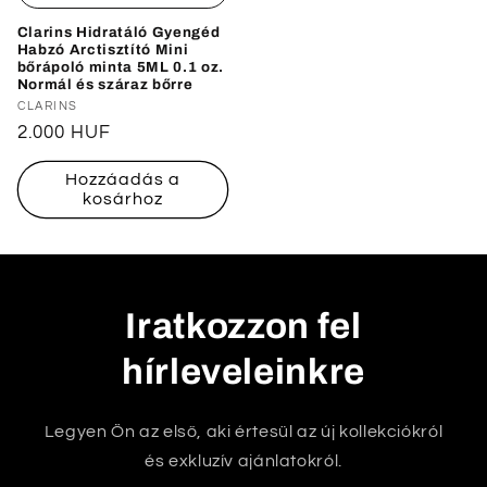
Clarins Hidratáló Gyengéd
Habzó Arctisztító Mini
bőrápoló minta 5ML 0.1 oz.
Normál és száraz bőrre
Forgalmazó:
CLARINS
Normál
2.000 HUF
ár
Hozzáadás a
kosárhoz
Iratkozzon fel
hírleveleinkre
Legyen Ön az első, aki értesül az új kollekciókról
és exkluzív ajánlatokról.