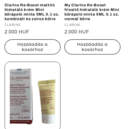
Clarins Re-Boost mattító
My Clarins Re-Boost
hidratáló krém Mini
frissítő hidratáló krém Mini
bőrápoló minta 5ML 0.1 oz.
bőrápoló minta 5ML 0.1 oz.
kombinált és zsíros bőrre
normál bőrre
Forgalmazó:
CLARINS
Forgalmazó:
CLARINS
Normál
2.000 HUF
Normál
2.000 HUF
ár
ár
Hozzáadás a
Hozzáadás a
kosárhoz
kosárhoz