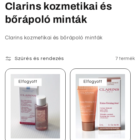
K
Clarins kozmetikai és
o
bőrápoló minták
l
Clarins kozmetikai és bőrápoló minták
l
e
Szűrés és rendezés
7 termék
k
c
Elfogyott
Elfogyott
i
ó
: