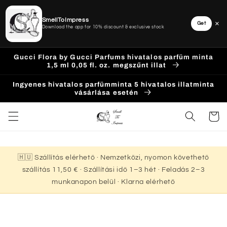
SmellToImpress
×
Get
Download the app for 10% discount & exclusive stock
Ugrás a
Gucci Flora by Gucci Parfums hivatalos parfüm minta
tartalomhoz
1,5 ml 0,05 fl. oz. megszűnt illat
Ingyenes hivatalos parfümminta 5 hivatalos illatminta
vásárlása esetén
Kosár
🇭🇺 Szállítás elérhető · Nemzetközi, nyomon követhető
szállítás 11,50 € · Szállítási idő 1–3 hét · Feladás 2–3
munkanapon belül · Klarna elérhető