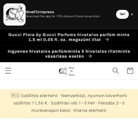
SmellToImpress
×
Get
Download the app for 10% discount & exclusive stock
Ugrás a
Gucci Flora by Gucci Parfums hivatalos parfüm minta
tartalomhoz
1,5 ml 0,05 fl. oz. megszűnt illat
Ingyenes hivatalos parfümminta 5 hivatalos illatminta
vásárlása esetén
Kosár
🇭🇺 Szállítás elérhető · Nemzetközi, nyomon követhető
szállítás 11,50 € · Szállítási idő 1–3 hét · Feladás 2–3
munkanapon belül · Klarna elérhető