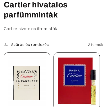
K
Cartier hivatalos
o
parfümminták
l
Cartier hivatalos illatminták
l
e
Szűrés és rendezés
2 termék
k
c
i
ó
: