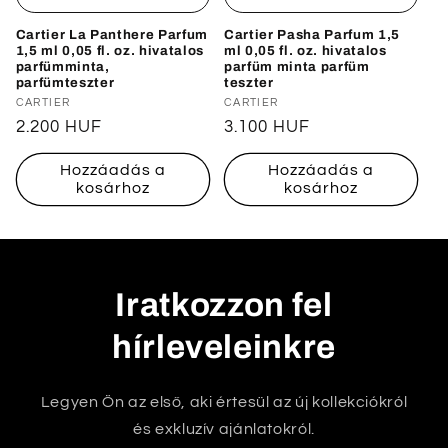
Cartier La Panthere Parfum
Cartier Pasha Parfum 1,5
1,5 ml 0,05 fl. oz. hivatalos
ml 0,05 fl. oz. hivatalos
parfümminta,
parfüm minta parfüm
parfümteszter
teszter
Forgalmazó:
CARTIER
Forgalmazó:
CARTIER
Normál
2.200 HUF
Normál
3.100 HUF
ár
ár
Hozzáadás a
Hozzáadás a
kosárhoz
kosárhoz
Iratkozzon fel
hírleveleinkre
Legyen Ön az első, aki értesül az új kollekciókról
és exkluzív ajánlatokról.