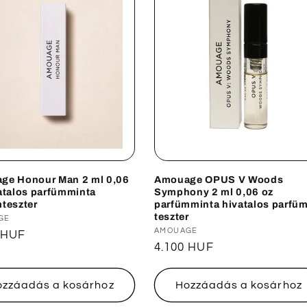
ge Honour Man 2 ml 0,06
Amouage OPUS V Woods
atalos parfümminta
Symphony 2 ml 0,06 oz
teszter
parfümminta hivatalos parfü
teszter
lmazó:
GE
Forgalmazó:
AMOUAGE
ál
 HUF
Normál
4.100 HUF
ár
ozzáadás a kosárhoz
Hozzáadás a kosárhoz