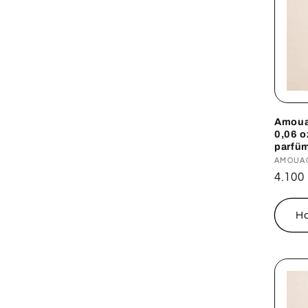
Amoua
0,06 o
parfüm
Forga
AMOUA
Norm
4.100
ár
H