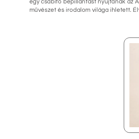
egy csábító bepillantást nyújtanak az 
l
művészet és irodalom világa ihletett. É
l
e
k
c
i
ó
: