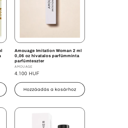
ml
Amouage Imitation Woman 2 ml
a
0,06 oz hivatalos parfümminta
parfümteszter
Forgalmazó:
AMOUAGE
Normál
4.100 HUF
ár
Hozzáadás a kosárhoz