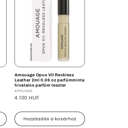
Amouage Opus VII Reckless
Leather 2ml 0.06 oz parfümminta
m
hivatalos parfüm teszter
Forgalmazó:
AMOUAGE
Normál
4.100 HUF
ár
Hozzáadás a kosárhoz