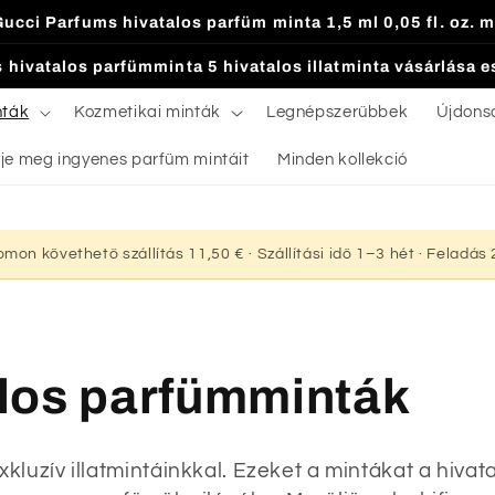
Gucci Parfums hivatalos parfüm minta 1,5 ml 0,05 fl. oz. m
 hivatalos parfümminta 5 hivatalos illatminta vásárlása 
nták
Kozmetikai minták
Legnépszerűbbek
Újdons
je meg ingyenes parfüm mintáit
Minden kollekció
yomon követhető szállítás 11,50 € · Szállítási idő 1–3 hét · Feladá
los parfümminták
luzív illatmintáinkkal. Ezeket a mintákat a hivat