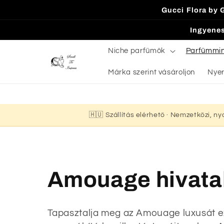
Ugrás a
Gucci Flora by 
tartalomhoz
Ingyenes
Niche parfümök
Parfümmi
Márka szerint vásároljon
Nyer
🇭🇺 Szállítás elérhető · Nemzetközi, n
K
Amouage hivata
o
Tapasztalja meg az Amouage luxusát exk