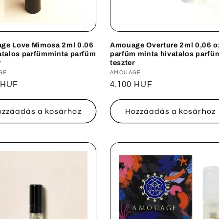
ge Love Mimosa 2ml 0.06
Amouage Overture 2ml 0,06 o
atalos parfümminta parfüm
parfüm minta hivatalos parfü
r
teszter
lmazó:
GE
Forgalmazó:
AMOUAGE
ál
 HUF
Normál
4.100 HUF
ár
ozzáadás a kosárhoz
Hozzáadás a kosárhoz