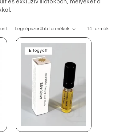
t és exkluzív illatokban, melyeket a
kkal.
ont:
14 termék
Elfogyott