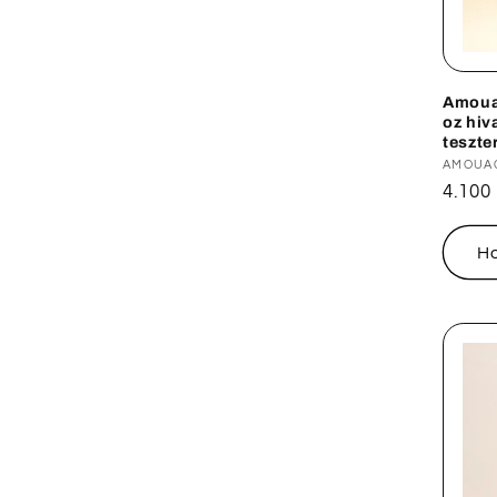
Amoua
oz hiv
teszte
Forga
AMOUA
Norm
4.100
ár
H