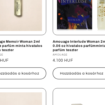
ge Memoir Woman 2ml
Amouage Interlude Woman 2
z parfüm minta hivatalos
0.06 oz hivatalos parfümmint
 teszter
parfüm teszter
lmazó:
GE
Forgalmazó:
AMOUAGE
ál
 HUF
Normál
4.100 HUF
ár
ozzáadás a kosárhoz
Hozzáadás a kosárhoz