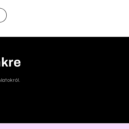
nkre
latokról.