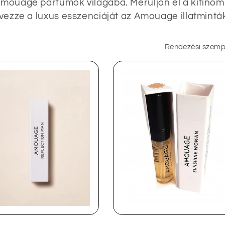
Amouage parfümök világába. Merüljön el a kifinomul
lvezze a luxus esszenciáját az Amouage illatmintá
Rendezési szemp