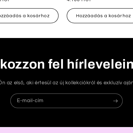
ár
ozzáadás a kosárhoz
Hozzáadás a kosárhoz
tkozzon fel hírlevelei
n az első, aki értesül az új kollekciókról és exkluzív aján
E-mail-cím