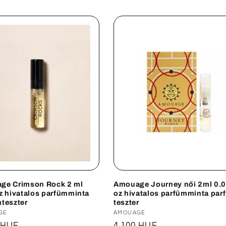
ge Crimson Rock 2 ml
Amouage Journey női 2ml 0.
z hivatalos parfümminta
oz hivatalos parfümminta par
teszter
teszter
lmazó:
GE
Forgalmazó:
AMOUAGE
ál
 HUF
Normál
4.100 HUF