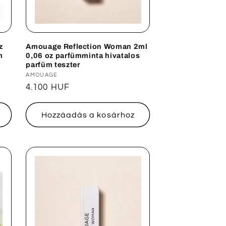
z
Amouage Reflection Woman 2ml
m
0,06 oz parfümminta hivatalos
parfüm teszter
Forgalmazó:
AMOUAGE
Normál
4.100 HUF
ár
Hozzáadás a kosárhoz