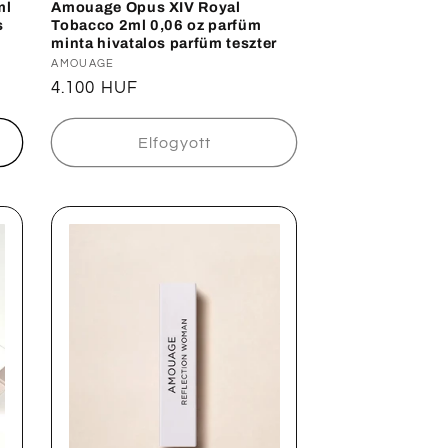
ml
Amouage Opus XIV Royal
s
Tobacco 2ml 0,06 oz parfüm
minta hivatalos parfüm teszter
Forgalmazó:
AMOUAGE
Normál
4.100 HUF
ár
Elfogyott