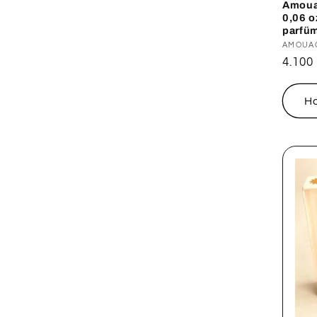
Amouag
0,06 o
parfüm
Forga
AMOUA
Norm
4.100
ár
H