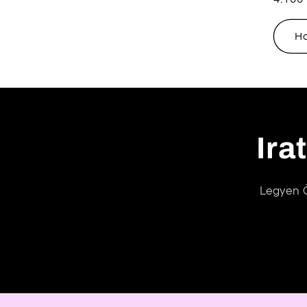
ár
H
Ira
Legyen Ö