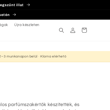
egszűnt illat
esetén
ágok
Újra készleten
Bejelentkezés
Kosár
s 2–3 munkanapon belül · Klarna elérhető
alos parfümszakértők készítették, és