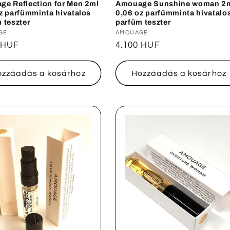
e Reflection for Men 2ml
Amouage Sunshine woman 2
z parfümminta hivatalos
0,06 oz parfümminta hivatalo
 teszter
parfüm teszter
lmazó:
GE
Forgalmazó:
AMOUAGE
ál
 HUF
Normál
4.100 HUF
ár
ozzáadás a kosárhoz
Hozzáadás a kosárhoz