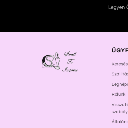
r
Legyen Ö
t
a
l
o
m
ÜGYF
Keresés
Szállítá
Legnép
Rólunk
Visszaté
szabály
Általán