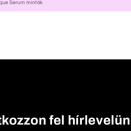
que Serum minták
tkozzon fel hírlevelü