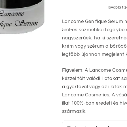
További fi
Lancome Genifique Serum m
5ml-es kozmetikai tégelybe
nagyszerűek, ha ki szeretn
krém vagy szérum a bőrödö
legtöbb újonnan megjelent 
Figyelem: A Lancome Cosmet
kézzel tölt valódi illatokat
a gyártóval vagy az illatok 
Lancome Cosmetics. A vásár
illat 100%-ban eredeti és hi
származik.