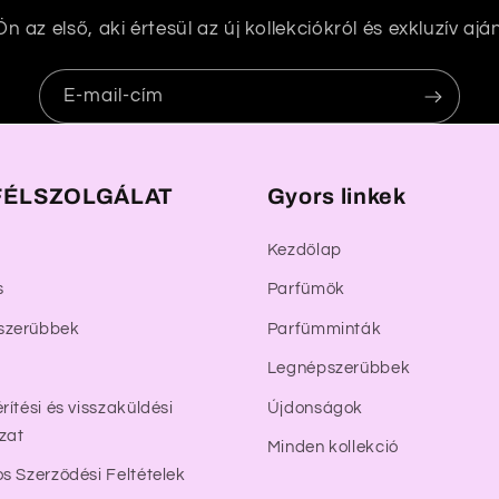
n az első, aki értesül az új kollekciókról és exkluzív aján
E-mail-cím
ÉLSZOLGÁLAT
Gyors linkek
Kezdőlap
s
Parfümök
szerűbbek
Parfümminták
Legnépszerűbbek
rítési és visszaküldési
Újdonságok
zat
Minden kollekció
os Szerződési Feltételek