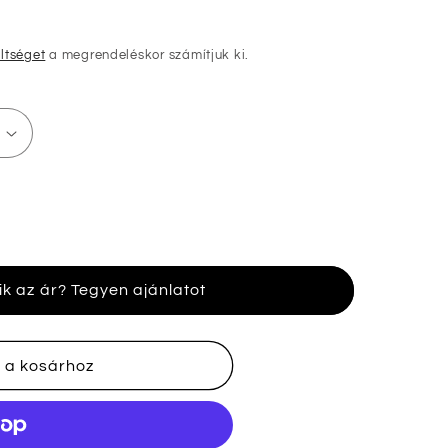
öltséget
a megrendeléskor számítjuk ki.
ik az ár? Tegyen ajánlatot
nek
 a kosárhoz