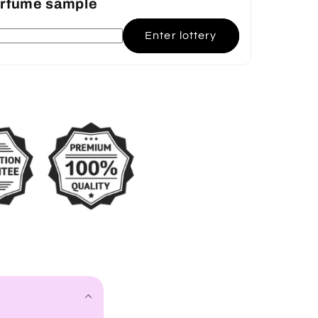
perfume sample
Enter lottery