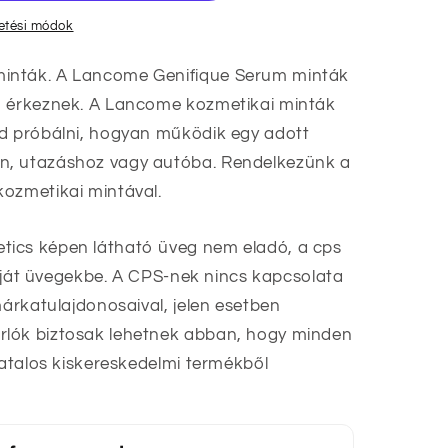
zetési módok
inták. A Lancome Genifique Serum minták
n érkeznek. A Lancome kozmetikai minták
éd próbálni, hogyan működik egy adott
n, utazáshoz vagy autóba. Rendelkezünk a
kozmetikai mintával.
ics képen látható üveg nem eladó, a cps
 saját üvegekbe. A CPS-nek nincs kapcsolata
márkatulajdonosaival, jelen esetben
lók biztosak lehetnek abban, hogy minden
vatalos kiskereskedelmi termékből