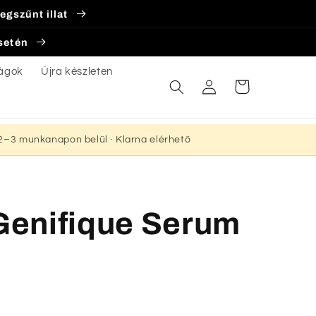
egszűnt illat
esetén
ágok
Újra készleten
Bejelentkezés
Kosár
s 2–3 munkanapon belül · Klarna elérhető
enifique Serum