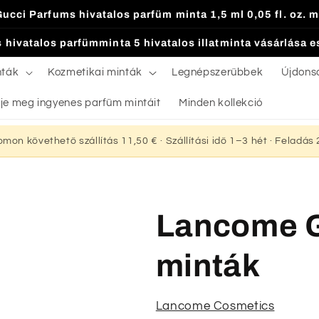
Gucci Parfums hivatalos parfüm minta 1,5 ml 0,05 fl. oz. m
 hivatalos parfümminta 5 hivatalos illatminta vásárlása 
nták
Kozmetikai minták
Legnépszerűbbek
Újdons
je meg ingyenes parfüm mintáit
Minden kollekció
yomon követhető szállítás 11,50 € · Szállítási idő 1–3 hét · Feladá
Lancome G
minták
Lancome Cosmetics