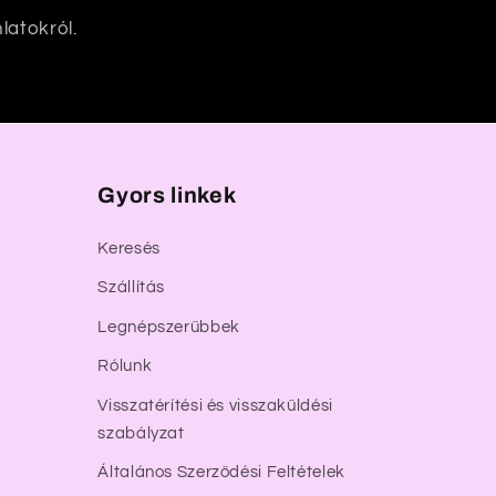
latokról.
Gyors linkek
Keresés
Szállítás
Legnépszerűbbek
Rólunk
Visszatérítési és visszaküldési
szabályzat
Általános Szerződési Feltételek