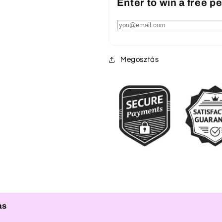
Enter to win a free 
Megosztás
ás