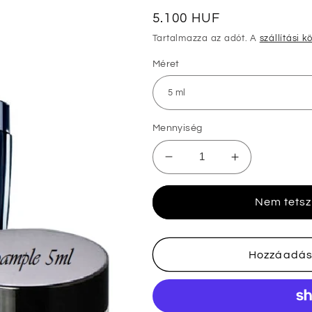
Normál
5.100 HUF
ár
Tartalmazza az adót. A
szállítási k
Méret
Mennyiség
Lancome
Lancome
Genifique
Genifique
Serum
Serum
Nem tetsz
minták
minták
mennyiségének
mennyiségé
csökkentése
növelése
Hozzáadás