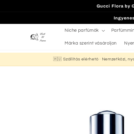
Ugrás a
Gucci Flora by 
tartalomhoz
Ingyenes
Niche parfümök
Parfümmi
Márka szerint vásároljon
Nyer
🇭🇺 Szállítás elérhető · Nemzetközi, n
Kihagyás, és
ugrás a
termékadatokra