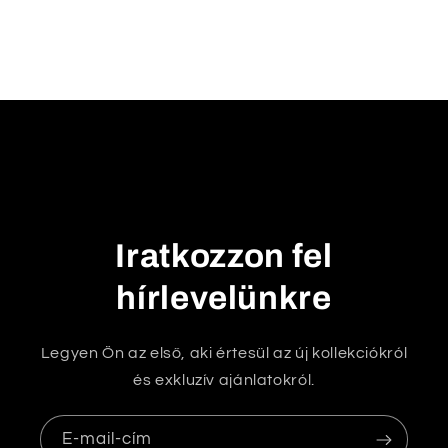
c
s
u
k
h
a
t
ó
t
Iratkozzon fel
a
r
hírlevelünkre
t
a
Legyen Ön az első, aki értesül az új kollekciókról
l
és exkluzív ajánlatokról.
o
m
E-mail-cím