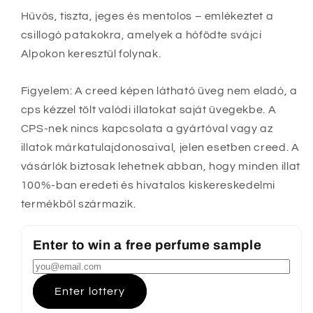
Hűvös, tiszta, jeges és mentolos – emlékeztet a
csillogó patakokra, amelyek a hófödte svájci
Alpokon keresztül folynak.
Figyelem: A creed képen látható üveg nem eladó, a
cps kézzel tölt valódi illatokat saját üvegekbe. A
CPS-nek nincs kapcsolata a gyártóval vagy az
illatok márkatulajdonosaival, jelen esetben creed. A
vásárlók biztosak lehetnek abban, hogy minden illat
100%-ban eredeti és hivatalos kiskereskedelmi
termékből származik.
Enter to win a free perfume sample
Enter lottery