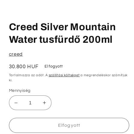
1.
médiafájl
megnyitása
Creed Silver Mountain
a
modális
párbeszédpanelen
Water tusfürdő 200ml
creed
Normál
30.800 HUF
Elfogyott
ár
Tartalmazza az adót. A
szállítási költséget
a megrendeléskor számítjuk
ki.
Mennyiség
Creed
Creed
Silver
Silver
Mountain
Mountain
Water
Water
Elfogyott
tusfürdő
tusfürdő