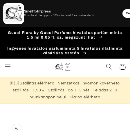
SmellToImpress
Ge
Download the app for 10% discount & exclusive stock
Ugrás a
Gucci Flora by Gucci Parfums hivatalos parfüm minta
tartalomhoz
1,5 ml 0,05 fl. oz. megszűnt illat
Ingyenes hivatalos parfümminta 5 hivatalos illatminta
vásárlása esetén
Kosár
🇭🇺 Szállítás elérhető · Nemzetközi, nyomon követhető
szállítás 11,50 € · Szállítási idő 1–3 hét · Feladás 2–3
munkanapon belül · Klarna elérhető
Kihagyás, és
ugrás a