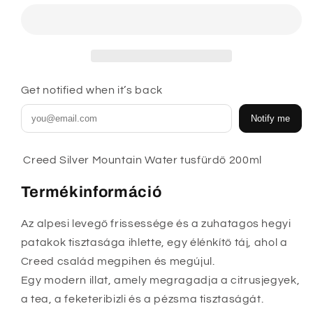
200ml
200ml
mennyiségének
mennyiségének
csökkentése
növelése
Get notified when it’s back
Notify me
Creed Silver Mountain Water tusfürdő 200ml
Termékinformáció
Az alpesi levegő frissessége és a zuhatagos hegyi
patakok tisztasága ihlette, egy élénkítő táj, ahol a
Creed család megpihen és megújul.
Egy modern illat, amely megragadja a citrusjegyek,
a tea, a feketeribizli és a pézsma tisztaságát.