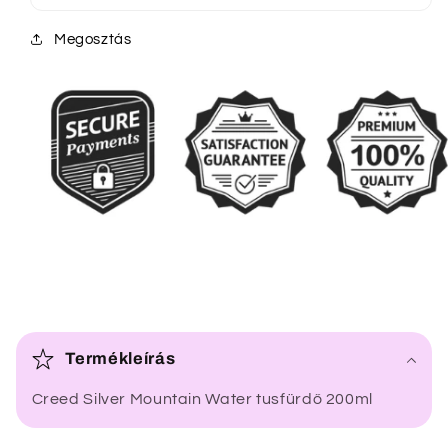
Megosztás
Ö
s
Termékleírás
s
Creed Silver Mountain Water tusfürdő 200ml
z
e