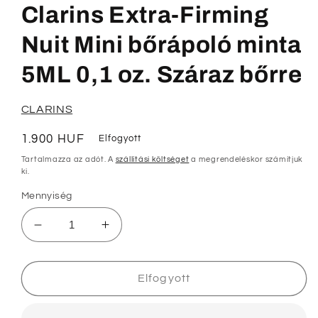
megnyitása
Clarins Extra-Firming
a
modális
párbeszédpanelen
Nuit Mini bőrápoló minta
5ML 0,1 oz. Száraz bőrre
CLARINS
Normál
1.900 HUF
Elfogyott
ár
Tartalmazza az adót. A
szállítási költséget
a megrendeléskor számítjuk
ki.
Mennyiség
Clarins
Clarins
Extra-
Extra-
Firming
Firming
Nuit
Nuit
Elfogyott
Mini
Mini
bőrápoló
bőrápoló