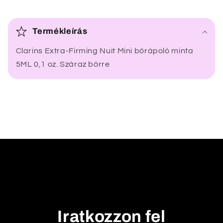
Ö
s
Termékleírás
s
Clarins Extra-Firming Nuit Mini bőrápoló minta
z
5ML 0,1 oz. Száraz bőrre
e
c
s
u
k
h
a
t
ó
t
a
Iratkozzon fel
r