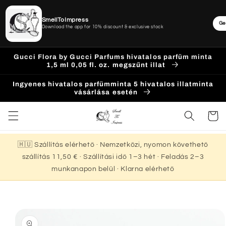
SmellToImpress
Ge
Download the app for 10% discount & exclusive stock
Ugrás a
Gucci Flora by Gucci Parfums hivatalos parfüm minta
tartalomhoz
1,5 ml 0,05 fl. oz. megszűnt illat
Ingyenes hivatalos parfümminta 5 hivatalos illatminta
vásárlása esetén
Kosár
🇭🇺 Szállítás elérhető · Nemzetközi, nyomon követhető
szállítás 11,50 € · Szállítási idő 1–3 hét · Feladás 2–3
munkanapon belül · Klarna elérhető
Kihagyás, és
ugrás a