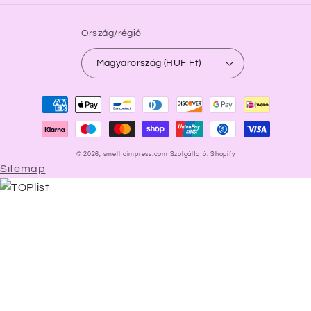
Ország/régió
Magyarország (HUF Ft)
Fizetési
módok
© 2026,
smelltoimpress.com
Szolgáltató: Shopify
Sitemap