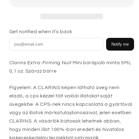
minta
minta
5ML
5ML
0,1
0,1
oz.
oz.
Száraz
Száraz
Get notified when it’s back
bőrre
bőrre
mennyiségének
mennyiségének
Notify me
csökkentése
növelése
Clarins Extra-Firming Nuit Mini bőrápoló minta 5ML
0,1 oz. Száraz bőrre
Figyelem: A CLARINS képen látható üveg nem
eladó, a cps kézzel tölt valódi illatokat saját
üvegekbe. A CPS-nek nincs kapcsolata a gyártóval
vagy az illatok márkatulajdonosaival, jelen esetben
CLARINS. A vásárlók biztosak lehetnek abban,
hogy minden illat 100%-ban eredeti és hivatalos
kiskereskedelmi termékből származik.