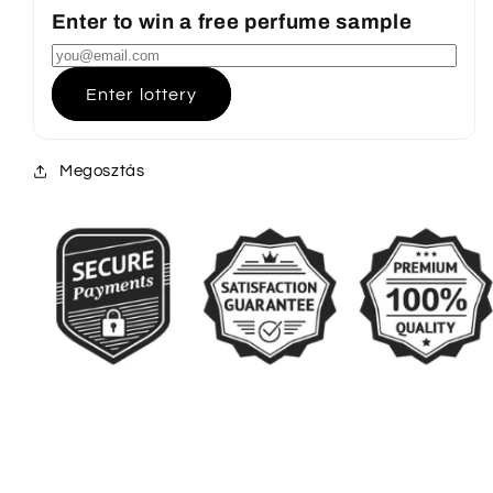
Enter to win a free perfume sample
Enter lottery
Megosztás
Ö