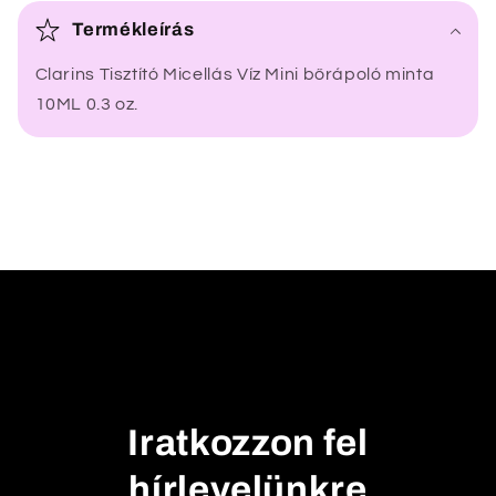
s
Termékleírás
s
Clarins Tisztító Micellás Víz Mini bőrápoló minta
z
10ML 0.3 oz.
e
c
s
u
k
h
a
t
ó
t
a
Iratkozzon fel
r
t
hírlevelünkre