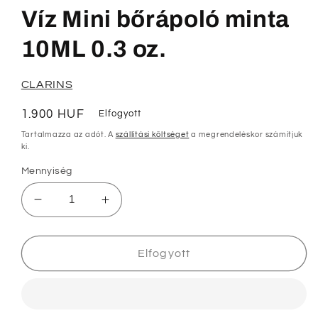
modális
párbeszédpanelen
Víz Mini bőrápoló minta
10ML 0.3 oz.
CLARINS
Normál
1.900 HUF
Elfogyott
ár
Tartalmazza az adót. A
szállítási költséget
a megrendeléskor számítjuk
ki.
Mennyiség
Clarins
Clarins
Tisztító
Tisztító
Micellás
Micellás
Víz
Víz
Elfogyott
Mini
Mini
bőrápoló
bőrápoló
minta
minta
10ML
10ML