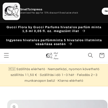
SmellToImpress
Ge
Download the app for 10% discount & exclusive stock
Ugrás a
Gucci Flora by Gucci Parfums hivatalos parfüm minta
tartalomhoz
1,5 ml 0,05 fl. oz. megszűnt illat
Ingyenes hivatalos parfümminta 5 hivatalos illatminta
vásárlása esetén
Kosár
🇭🇺 Szállítás elérhető · Nemzetközi, nyomon követhető
szállítás 11,50 € · Szállítási idő 1–3 hét · Feladás 2–3
munkanapon belül · Klarna elérhető
Kihagyás, és
ugrás a