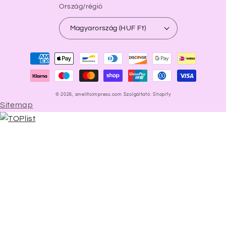
Ország/régió
Magyarország (HUF Ft)
Fizetési
módok
© 2026,
smelltoimpress.com
Szolgáltató: Shopify
Sitemap