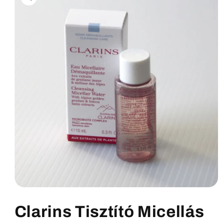
termékadatokra
1.
médiafájl
megnyitása
Clarins Tisztító Micellás
a