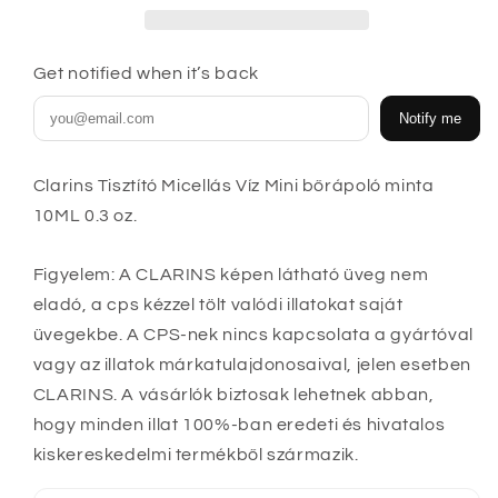
0.3
0.3
oz.
oz.
mennyiségének
mennyiségének
Get notified when it’s back
csökkentése
növelése
Notify me
Clarins Tisztító Micellás Víz Mini bőrápoló minta
10ML 0.3 oz.
Figyelem: A CLARINS képen látható üveg nem
eladó, a cps kézzel tölt valódi illatokat saját
üvegekbe. A CPS-nek nincs kapcsolata a gyártóval
vagy az illatok márkatulajdonosaival, jelen esetben
CLARINS. A vásárlók biztosak lehetnek abban,
hogy minden illat 100%-ban eredeti és hivatalos
kiskereskedelmi termékből származik.