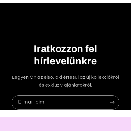
k
h
a
t
ó
t
Iratkozzon fel
a
r
hírlevelünkre
t
a
Legyen Ön az első, aki értesül az új kollekciókról
l
és exkluzív ajánlatokról.
o
m
E-mail-cím