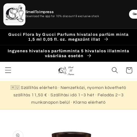
SmellToImpress
Ge
Download the app for 10% discount & exclusive stock
Ugrás a
Gucci Flora by Gucci Parfums hivatalos parfüm minta
tartalomhoz
1,5 ml 0,05 fl. oz. megszűnt illat
Ingyenes hivatalos parfümminta 5 hivatalos illatminta
vásárlása esetén
Kosár
🇭🇺 Szállítás elérhető · Nemzetközi, nyomon követhető
szállítás 11,50 € · Szállítási idő 1–3 hét · Feladás 2–3
munkanapon belül · Klarna elérhető
Kihagyás, és
ugrás a