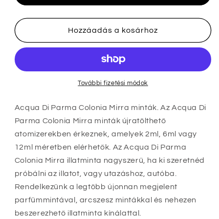
Mirra
Mirra
minta
minta
üveg
üveg
Hozzáadás a kosárhoz
mennyiségének
mennyiségének
csökkentése
növelése
További fizetési módok
Acqua Di Parma Colonia Mirra minták. Az Acqua Di
Parma Colonia Mirra minták újratölthető
atomizerekben érkeznek, amelyek 2ml, 6ml vagy
12ml méretben elérhetők
. Az Acqua Di Parma
Colonia Mirra illatminta nagyszerű, ha ki szeretnéd
próbálni az illatot, vagy utazáshoz, autóba.
Rendelkezünk a legtöbb újonnan megjelent
parfümmintával, arcszesz mintákkal és nehezen
beszerezhető illatminta kínálattal.