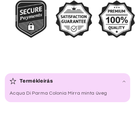
Ö
s
Termékleírás
s
Acqua Di Parma Colonia Mirra minta üveg
z
e
c
s
u