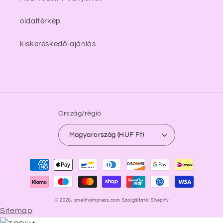
oldaltérkép
kiskereskedő-ajánlás
Ország/régió
Magyarország (HUF Ft)
Fizetési
módok
© 2026,
smelltoimpress.com
Szolgáltató: Shopify
Sitemap