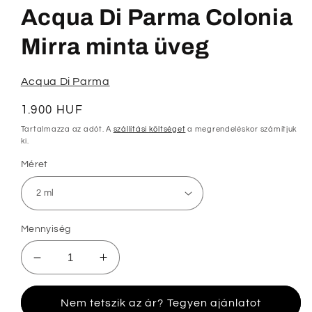
megnyitása
Acqua Di Parma Colonia
a
modális
párbeszédpanelen
Mirra minta üveg
Acqua Di Parma
Normál
1.900 HUF
ár
Tartalmazza az adót. A
szállítási költséget
a megrendeléskor számítjuk
ki.
Méret
Mennyiség
Acqua
Acqua
Di
Di
Parma
Parma
Nem tetszik az ár? Tegyen ajánlatot
Colonia
Colonia