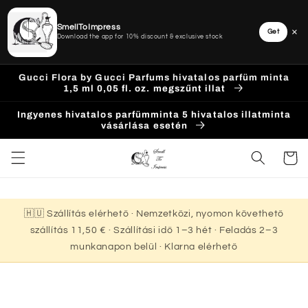
SmellToImpress
×
Get
Download the app for 10% discount & exclusive stock
Ugrás a
Gucci Flora by Gucci Parfums hivatalos parfüm minta
tartalomhoz
1,5 ml 0,05 fl. oz. megszűnt illat
Ingyenes hivatalos parfümminta 5 hivatalos illatminta
vásárlása esetén
Kosár
🇭🇺 Szállítás elérhető · Nemzetközi, nyomon követhető
szállítás 11,50 € · Szállítási idő 1–3 hét · Feladás 2–3
munkanapon belül · Klarna elérhető