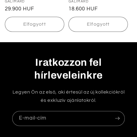
Forgalmazó:
GALIMARD
Forgalmazó:
GALIMARD
Normál
29.900 HUF
Normál
18.600 HUF
ár
ár
Elfogyott
Elfogyott
Iratkozzon fel
hírleveleinkre
Legyen Ön az első, aki értesül az új kollekciókról
és exkluzív ajánlatokról.
E-mail-cím