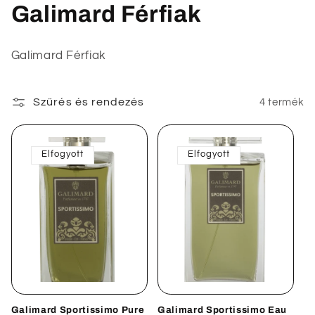
K
Galimard Férfiak
o
Galimard Férfiak
l
l
Szűrés és rendezés
4 termék
e
k
Elfogyott
Elfogyott
c
i
ó
:
Galimard Sportissimo Pure
Galimard Sportissimo Eau