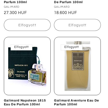
Parfum 100ml
De Parfum 100ml
Forgalmazó:
GALIMARD
Forgalmazó:
GALIMARD
Normál
27.300 HUF
Normál
18.600 HUF
ár
ár
Elfogyott
Elfogyott
Elfogyott
Elfogyott
Galimard Napoleon 1815
Galimard Aventure Eau De
Eau De Parfum 100ml
Parfum 100ml